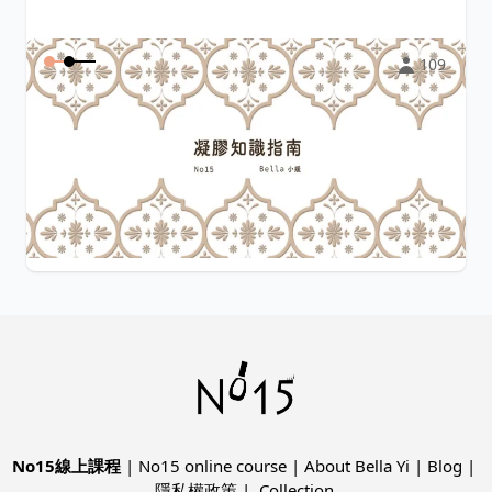
109
凝膠知識指南(線上課程)
從凝膠的由來和成分開始 說明各種功能的膠的差異性 從差
異性中找出優缺點 從優缺點找照
...
$4,200
Bella Yi
No15線上課程
|
No15 online course
|
About Bella Yi
|
Blog
|
隱私權政策
|
Collection