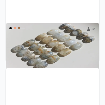
48
《流Flow》 暈染液4+1款式課程
$4,500
Nana Wang