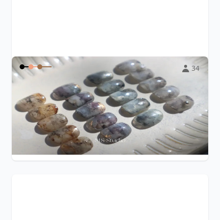
34
《染》 ink art 暈染液3+1款式課程
現正上線觀看學習 (附贈暈染液基礎理論篇) 沈浸創作，樂在
其中 透過色膠 & 暈染液與
...
$2,500
Nana Wang