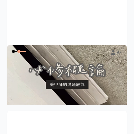
97
美甲師的溝通底氣-必修概論
課程前準備好紙跟筆，一邊聽課一邊筆記更能深刻吸收喔！
$3,360
Kiki