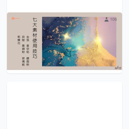
106
七大素材使用技巧
七大素材: 金箔 星空貼 鏡面粉 雲錦粉 乾燥花 貝殼 玻璃紙
每一素材都從
...
$2,000
No15 Nail & Lash