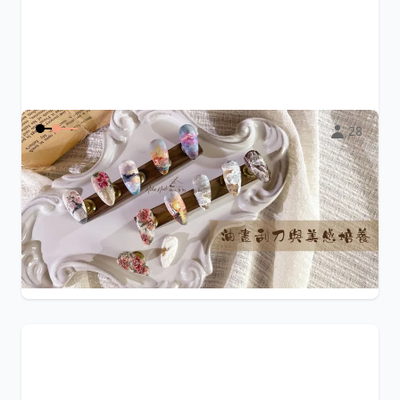
28
油畫刮刀與美感培養
學了一堆技法卻沒有美感可以搭配款式嗎？這堂課除了有6
款油畫款式，還會教妳如何培養美感與靈感
...
$4,000
Mika