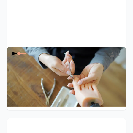
65
美甲師必修的風險小課
這堂課帶你學會辨識風險、建立服務界線，讓每一次操作都
更安心。
$5,500
B612森林